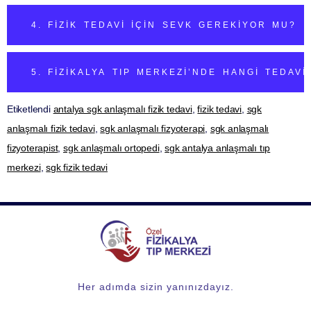
4. FIZIK TEDAVI IÇIN SEVK GEREKIYOR MU?
5. FIZIKALYA TIP MERKEZI’NDE HANGI TEDAV
Etiketlendi
antalya sgk anlaşmalı fizik tedavi
,
fizik tedavi
,
sgk
anlaşmalı fizik tedavi
,
sgk anlaşmalı fizyoterapi
,
sgk anlaşmalı
fizyoterapist
,
sgk anlaşmalı ortopedi
,
sgk antalya anlaşmalı tıp
merkezi
,
sgk fizik tedavi
Her adımda sizin yanınızdayız.