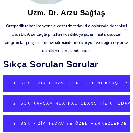
Uzm. Dr. Arzu Sağtaş
Ortopedik rehabilitasyon ve egzersiz tedavisi alanlarında deneyimli
olan Dr. Arzu Sağtaş, fiziksel kısıtlılık yaşayan hastalara özel
programlar geliştirir. Tedavi sürecinde motivasyon ve doğru egzersiz
tekniklerini ön planda tutar.
Sıkça Sorulan Sorular
1. SGK FIZIK TEDAVI ÜCRETLERINI KARŞILIY
2. SGK KAPSAMINDA KAÇ SEANS FIZIK TEDAVI
3. SGK FIZIK TEDAVIYE ÖZEL MERKEZLERDE 