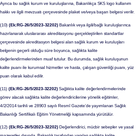
Ayrıca bu sağlık kurum ve kuruluşlarına, Bakanlıkça SKS logo kullanım
hakkı ve ilgili mevzuatı çerçevesinde plaket ve/veya başarı belgesi verilir.
(10)
(Ek:RG-26/5/2023-32202)
Bakanlık veya ilgili/bağlı kuruluşlarınca
hazırlanarak uluslararası akreditasyonu gerçekleştirilen standartlar
çerçevesinde akreditasyon belgesi alan sağlık kurum ve kuruluşları
belgenin geçerli olduğu süre boyunca, sağlıkta kalite
değerlendirmelerinden muaf tutulur. Bu durumda, sağlık kuruluşunun
kalite puanı ile kurumsal hizmetler ve hasta, çalışan güvenliği puanı, yüz
puan olarak kabul edilir.
(11)
(Ek:RG-26/5/2023-32202)
Sağlıkta kalite değerlendirmelerinde
görev alacak sağlıkta kalite değerlendiricilerine yönelik eğitimler,
4/2/2014 tarihli ve 28903 sayılı Resmî Gazete’de yayımlanan Sağlık
Bakanlığı Sertifikalı Eğitim Yönetmeliği kapsamında yürütülür.
(12)
(Ek:RG-26/5/2023-32202)
Değerlendirici, mücbir sebepler ve yasal
mazeretler dışında, Bakanlık tarafından yapılan sağlıkta kalite