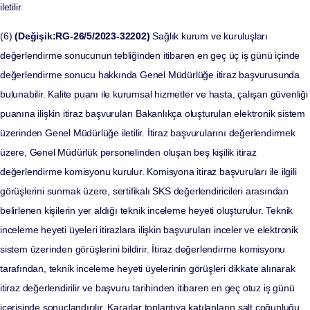
iletilir.
(6)
(Değişik:RG-26/5/2023-32202)
Sağlık kurum ve kuruluşları
değerlendirme sonucunun tebliğinden itibaren en geç üç iş günü içinde
değerlendirme sonucu hakkında Genel Müdürlüğe itiraz başvurusunda
bulunabilir. Kalite puanı ile kurumsal hizmetler ve hasta, çalışan güvenliği
puanına ilişkin itiraz başvuruları Bakanlıkça oluşturulan elektronik sistem
üzerinden Genel Müdürlüğe iletilir. İtiraz başvurularını değerlendirmek
üzere, Genel Müdürlük personelinden oluşan beş kişilik itiraz
değerlendirme komisyonu kurulur. Komisyona itiraz başvuruları ile ilgili
görüşlerini sunmak üzere, sertifikalı SKS değerlendiricileri arasından
belirlenen kişilerin yer aldığı teknik inceleme heyeti oluşturulur. Teknik
inceleme heyeti üyeleri itirazlara ilişkin başvuruları inceler ve elektronik
sistem üzerinden görüşlerini bildirir. İtiraz değerlendirme komisyonu
tarafından, teknik inceleme heyeti üyelerinin görüşleri dikkate alınarak
itiraz değerlendirilir ve başvuru tarihinden itibaren en geç otuz iş günü
içerisinde sonuçlandırılır. Kararlar toplantıya katılanların salt çoğunluğu