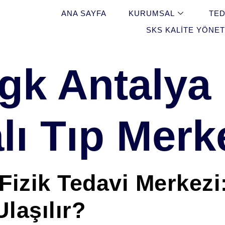
ANA SAYFA
KURUMSAL
TED
SKS KALITE YÖNET
gk Antalya
ı Tıp Merk
izik Tedavi Merkezi
laşılır?