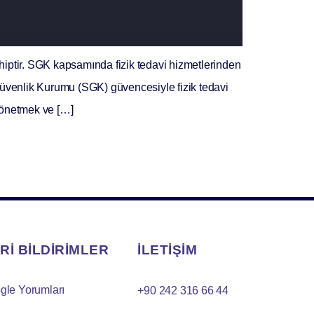
hiptir. SGK kapsamında fizik tedavi hizmetlerinden
üvenlik Kurumu (SGK) güvencesiyle fizik tedavi
yönetmek ve […]
Rİ BİLDİRİMLER
İLETİŞİM
gle Yorumları
+90 242 316 66 44