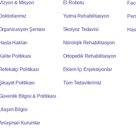
Vizyon & Misyon
El Robotu
Fac
Doktorlarımız
Yutma Rehabilitasyon
Per
Organizasyon Şeması
Skolyoz Tedavisi
Has
Hasta Hakları
Nörolojik Rehabilitasyon
Kalite Politikası
Ortopedik Rehabilitasyon
Refekatçi Politikası
Eklem İçi Enjeksiyonlar
Şikayet Politikası
Tüm Tedavilerimiz
Güvenlik Bilgisi & Politikası
Ulaşım Bilgisi
Anlaşmalı Kurumlar