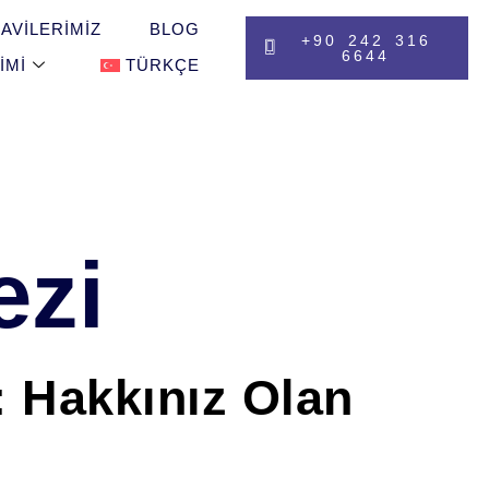
AVILERIMIZ
BLOG
+90 242 316
6644
IMI
TÜRKÇE
ezi
: Hakkınız Olan