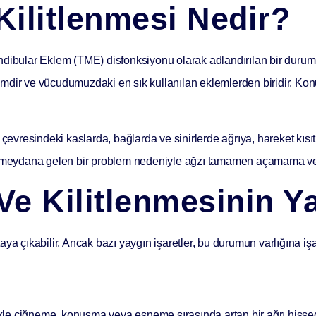
Kilitlenmesi Nedir?
ibular Eklem (TME) disfonksiyonu
olarak adlandırılan bir durumu
mdir ve vücudumuzdaki en sık kullanılan eklemlerden biridir. Kon
esindeki kaslarda, bağlarda ve sinirlerde ağrıya, hareket kısıtlılı
ında meydana gelen bir problem nedeniyle ağzı tamamen açamama
e Kilitlenmesinin Yay
rtaya çıkabilir. Ancak bazı yaygın işaretler, bu durumun varlığına iş
le çiğneme, konuşma veya esneme sırasında artan bir ağrı hissedi