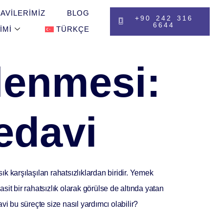
AVILERIMIZ
BLOG
+90 242 316
6644
IMI
TÜRKÇE
tlenmesi:
Tedavi
ık karşılaşılan rahatsızlıklardan biridir. Yemek
it bir rahatsızlık olarak görülse de altında yatan
davi bu süreçte size nasıl yardımcı olabilir?