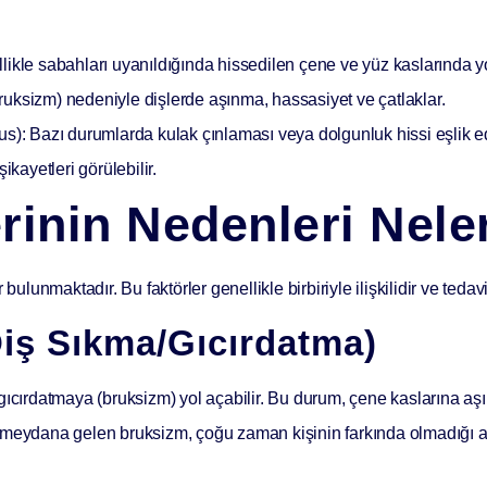
likle sabahları uyanıldığında hissedilen çene ve yüz kaslarında y
uksizm) nedeniyle dişlerde aşınma, hassasiyet ve çatlaklar.
us):
Bazı durumlarda kulak çınlaması veya dolgunluk hissi eşlik ed
kayetleri görülebilir.
inin Nedenleri Nele
bulunmaktadır. Bu faktörler genellikle birbiriyle ilişkilidir ve teda
Diş Sıkma/Gıcırdatma)
gıcırdatmaya (bruksizm) yol açabilir. Bu durum, çene kaslarına aşı
 meydana gelen bruksizm, çoğu zaman kişinin farkında olmadığı an