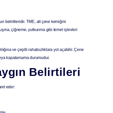
n belirtileridir. TME, alt çene kemiğini
uşma, çiğneme, yutkunma gibi temel işlevleri
ğına ve çeşitli rahatsızlıklara yol açabilir. Çene
 veya kapatamama durumudur.
gın Belirtileri
aret eder:
lir.