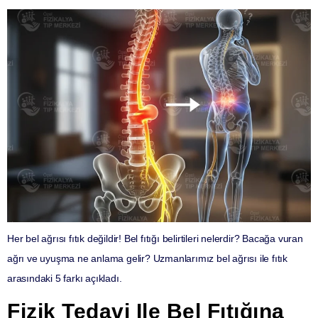
Her bel ağrısı fıtık değildir! Bel fıtığı belirtileri nelerdir? Bacağa vuran
ağrı ve uyuşma ne anlama gelir? Uzmanlarımız bel ağrısı ile fıtık
arasındaki 5 farkı açıkladı.
Fizik Tedavi Ile Bel Fıtığına