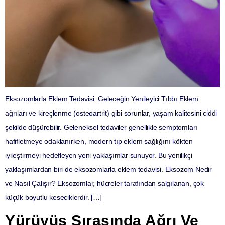
Eksozomlarla Eklem Tedavisi: Geleceğin Yenileyici Tıbbı Eklem
ağrıları ve kireçlenme (osteoartrit) gibi sorunlar, yaşam kalitesini ciddi
şekilde düşürebilir. Geleneksel tedaviler genellikle semptomları
hafifletmeye odaklanırken, modern tıp eklem sağlığını kökten
iyileştirmeyi hedefleyen yeni yaklaşımlar sunuyor. Bu yenilikçi
yaklaşımlardan biri de eksozomlarla eklem tedavisi. Eksozom Nedir
ve Nasıl Çalışır? Eksozomlar, hücreler tarafından salgılanan, çok
küçük boyutlu keseciklerdir. […]
Yürüyüş Sırasında Ağrı Ve