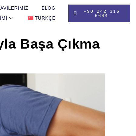
AVILERIMIZ
BLOG
+90 242 316
6644
IMI
TÜRKÇE
yla Başa Çıkma