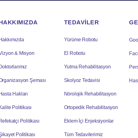
HAKKIMIZDA
TEDAVİLER
GE
Hakkımızda
Yürüme Robotu
Goo
Vizyon & Misyon
El Robotu
Fac
Doktorlarımız
Yutma Rehabilitasyon
Per
Organizasyon Şeması
Skolyoz Tedavisi
Has
Hasta Hakları
Nörolojik Rehabilitasyon
Kalite Politikası
Ortopedik Rehabilitasyon
Refekatçi Politikası
Eklem İçi Enjeksiyonlar
Şikayet Politikası
Tüm Tedavilerimiz