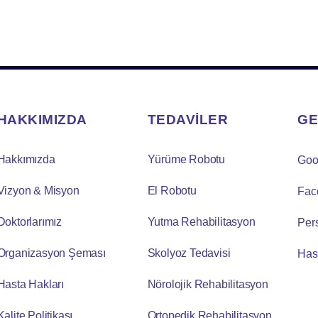
HAKKIMIZDA
TEDAVİLER
GE
Hakkımızda
Yürüme Robotu
Goo
Vizyon & Misyon
El Robotu
Fac
Doktorlarımız
Yutma Rehabilitasyon
Per
Organizasyon Şeması
Skolyoz Tedavisi
Has
Hasta Hakları
Nörolojik Rehabilitasyon
Kalite Politikası
Ortopedik Rehabilitasyon