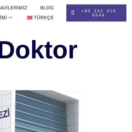
AVILERIMIZ
BLOG
+90 242 316
6644
IMI
TÜRKÇE
 Doktor