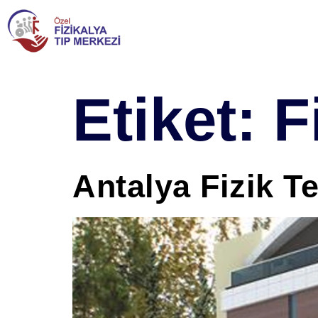
Etiket:
F
Antalya Fizik T