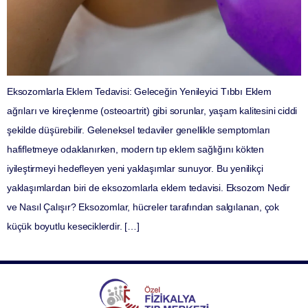
Eksozomlarla Eklem Tedavisi: Geleceğin Yenileyici Tıbbı Eklem
ağrıları ve kireçlenme (osteoartrit) gibi sorunlar, yaşam kalitesini ciddi
şekilde düşürebilir. Geleneksel tedaviler genellikle semptomları
hafifletmeye odaklanırken, modern tıp eklem sağlığını kökten
iyileştirmeyi hedefleyen yeni yaklaşımlar sunuyor. Bu yenilikçi
yaklaşımlardan biri de eksozomlarla eklem tedavisi. Eksozom Nedir
ve Nasıl Çalışır? Eksozomlar, hücreler tarafından salgılanan, çok
küçük boyutlu keseciklerdir. […]