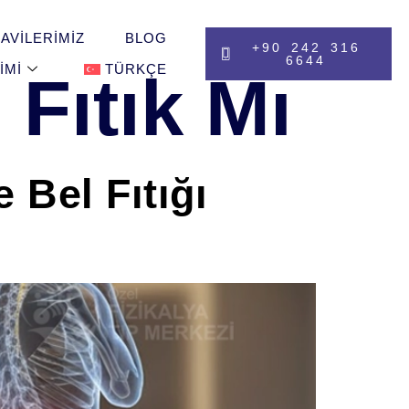
AVILERIMIZ
BLOG
+90 242 316
6644
IMI
TÜRKÇE
 Fıtık Mı
e Bel Fıtığı