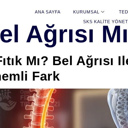
ANA SAYFA
KURUMSAL
TED
SKS KALITE YÖNET
el Ağrısı Mı
ıtık Mı? Bel Ağrısı Il
nemli Fark