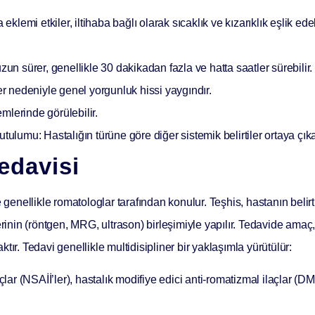
 eklemi etkiler, iltihaba bağlı olarak sıcaklık ve kızarıklık eşlik ed
n sürer, genellikle 30 dakikadan fazla ve hatta saatler sürebilir.
er nedeniyle genel yorgunluk hissi yaygındır.
lerinde görülebilir.
Tutulumu:
Hastalığın türüne göre diğer sistemik belirtiler ortaya çıkab
edavisi
genellikle romatologlar tarafından konulur. Teşhis, hastanın belirtil
rinin (röntgen, MRG, ultrason) birleşimiyle yapılır. Tedavide amaç, 
ır. Tedavi genellikle multidisipliner bir yaklaşımla yürütülür:
lar (NSAİİ’ler), hastalık modifiye edici anti-romatizmal ilaçlar (DM