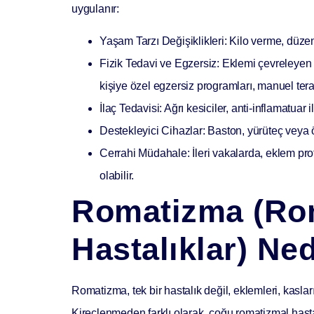
uygulanır:
Yaşam Tarzı Değişiklikleri:
Kilo verme, düzen
Fizik Tedavi ve Egzersiz:
Eklemi çevreleyen ka
kişiye özel egzersiz programları, manuel terap
İlaç Tedavisi:
Ağrı kesiciler, anti-inflamatuar i
Destekleyici Cihazlar:
Baston, yürüteç veya ö
Cerrahi Müdahale:
İleri vakalarda, eklem pro
olabilir.
Romatizma (Rom
Hastalıklar) Ned
Romatizma, tek bir hastalık değil, eklemleri, kaslar
Kireçlenmeden farklı olarak, çoğu romatizmal hastalı