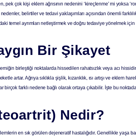
n, pek çok kişi eklem ağrısının nedenini ‘kireçlenme’ mi yoksa ‘r
nedenler, belirtiler ve tedavi yaklaşımları açısından önemli farklılı
i temel ayrımları netleştirmek ve doğru tedaviye yönelmek için b
aygın Bir Şikayet
ğin birleştiği noktalarda hissedilen rahatsızlık veya acı hissidir.
tle artar. Ağrıya sıklıkla şişlik, kızarıklık, ısı artışı ve eklem harek
r birçok farklı nedene bağlı olarak ortaya çıkabilir. İşte bu noktad
eoartrit) Nedir?
lemlerin en sık görülen dejeneratif hastalığıdır. Genellikle yaşa b