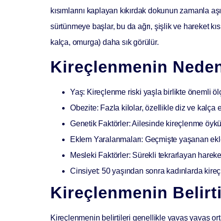
kısımlarını kaplayan kıkırdak dokunun zamanla aşı
sürtünmeye başlar, bu da ağrı, şişlik ve hareket kıs
kalça, omurga) daha sık görülür.
Kireçlenmenin Nedenl
Yaş:
Kireçlenme riski yaşla birlikte önemli öl
Obezite:
Fazla kilolar, özellikle diz ve kalça 
Genetik Faktörler:
Ailesinde kireçlenme öyküs
Eklem Yaralanmaları:
Geçmişte yaşanan eklem 
Mesleki Faktörler:
Sürekli tekrarlayan hareket
Cinsiyet:
50 yaşından sonra kadınlarda kireç
Kireçlenmenin Belirti
Kireçlenmenin belirtileri genellikle yavaş yavaş or