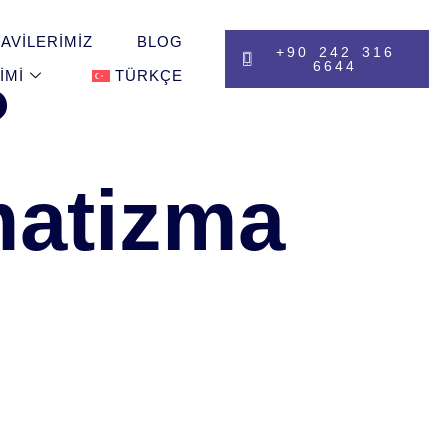
AVILERIMIZ
BLOG
+90 242 316
6644
IMI
TÜRKÇE
?
matizma