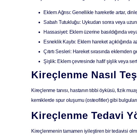
Eklem Ağrısı:
Genellikle hareketle artar, dinl
Sabah Tutukluğu:
Uykudan sonra veya uzun sü
Hassasiyet:
Eklem üzerine basıldığında veya
Esneklik Kaybı:
Eklem hareket açıklığında a
Çıtırtı Sesleri:
Hareket sırasında eklemden gele
Şişlik:
Eklem çevresinde hafif şişlik veya sertl
Kireçlenme Nasıl Teş
Kireçlenme tanısı, hastanın tıbbi öyküsü, fizik mu
kemiklerde spur oluşumu (osteofitler) gibi bulguları 
Kireçlenme Tedavi Y
Kireçlenmenin tamamen iyileştiren bir tedavisi olma