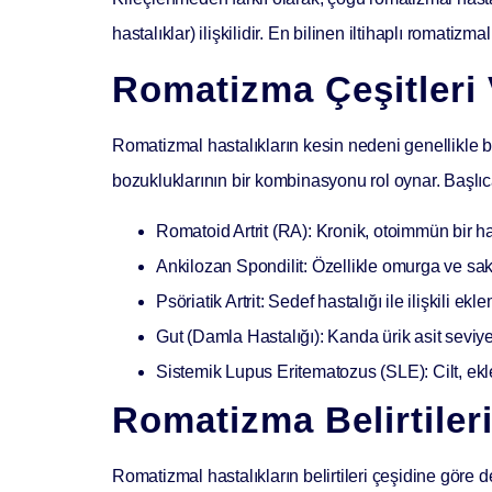
hastalıklar) ilişkilidir. En bilinen iltihaplı romatizma
Romatizma Çeşitleri 
Romatizmal hastalıkların kesin nedeni genellikle bil
bozukluklarının bir kombinasyonu rol oynar. Başlıc
Romatoid Artrit (RA):
Kronik, otoimmün bir hast
Ankilozan Spondilit:
Özellikle omurga ve sakro
Psöriatik Artrit:
Sedef hastalığı ile ilişkili eklem
Gut (Damla Hastalığı):
Kanda ürik asit seviyes
Sistemik Lupus Eritematozus (SLE):
Cilt, ek
Romatizma Belirtiler
Romatizmal hastalıkların belirtileri çeşidine göre de