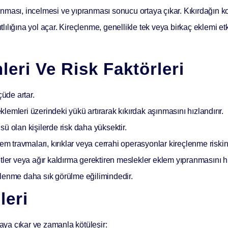
nması, incelmesi ve yıpranması sonucu ortaya çıkar. Kıkırdağın ko
ıtlılığına yol açar. Kireçlenme, genellikle tek veya birkaç eklemi et
eri Ve Risk Faktörleri
çüde artar.
eklemleri üzerindeki yükü artırarak kıkırdak aşınmasını hızlandırır.
ü olan kişilerde risk daha yüksektir.
travmaları, kırıklar veya cerrahi operasyonlar kireçlenme riskini a
ler veya ağır kaldırma gerektiren meslekler eklem yıpranmasını hız
lenme daha sık görülme eğilimindedir.
leri
taya çıkar ve zamanla kötüleşir: