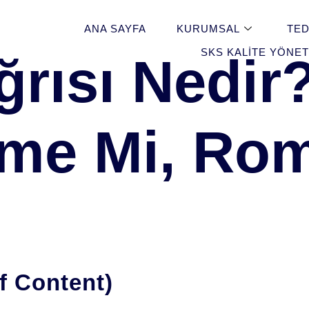
ANA SAYFA
KURUMSAL
TED
SKS KALITE YÖNET
rısı Nedir
nme Mi, Ro
Of Content)