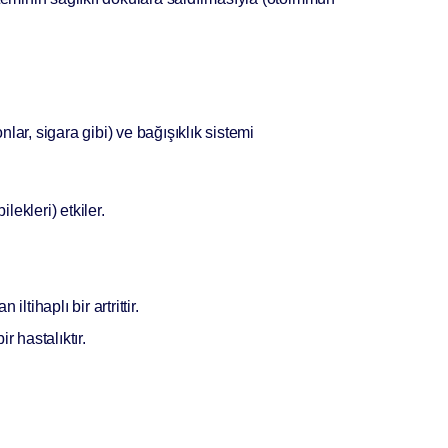
lar, sigara gibi) ve bağışıklık sistemi
lekleri) etkiler.
tihaplı bir artrittir.
r hastalıktır.