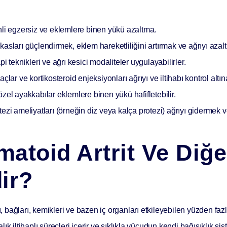
li egzersiz ve eklemlere binen yükü azaltma.
sları güçlendirmek, eklem hareketliliğini artırmak ve ağrıyı azaltm
i teknikleri ve ağrı kesici modaliteler uygulayabilirler.
laçlar ve kortikosteroid enjeksiyonları ağrıyı ve iltihabı kontrol altın
zel ayakkabılar eklemlere binen yükü hafifletebilir.
tezi ameliyatları (örneğin diz veya kalça protezi) ağrıyı gidermek
atoid Artrit Ve Diğ
ir?
ı, bağları, kemikleri ve bazen iç organları etkileyebilen
yüzden fazla
k iltihaplı süreçleri içerir ve sıklıkla vücudun kendi bağışıklık s