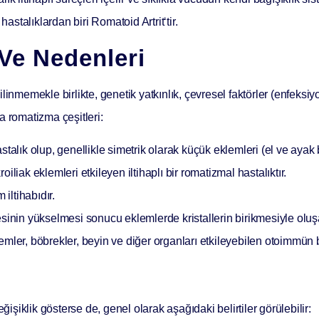
l hastalıklardan biri
Romatoid Artrit
‘tir.
Ve Nedenleri
inmemekle birlikte, genetik yatkınlık, çevresel faktörler (enfeksiyon
a romatizma çeşitleri:
alık olup, genellikle simetrik olarak küçük eklemleri (el ve ayak bi
iliak eklemleri etkileyen iltihaplı bir romatizmal hastalıktır.
 iltihabıdır.
inin yükselmesi sonucu eklemlerde kristallerin birikmesiyle oluşan il
lemler, böbrekler, beyin ve diğer organları etkileyebilen otoimmün bi
i
ğişiklik gösterse de, genel olarak aşağıdaki belirtiler görülebilir: