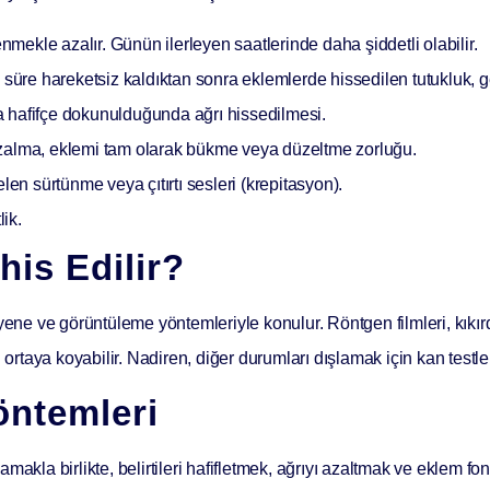
enmekle azalır. Günün ilerleyen saatlerinde daha şiddetli olabilir.
re hareketsiz kaldıktan sonra eklemlerde hissedilen tutukluk, g
 hafifçe dokunulduğunda ağrı hissedilmesi.
zalma, eklemi tam olarak bükme veya düzeltme zorluğu.
n sürtünme veya çıtırtı sesleri (krepitasyon).
ik.
his Edilir?
ayene ve görüntüleme yöntemleriyle konulur. Röntgen filmleri, kıkı
ortaya koyabilir. Nadiren, diğer durumları dışlamak için kan testleri
öntemleri
makla birlikte, belirtileri hafifletmek, ağrıyı azaltmak ve eklem f