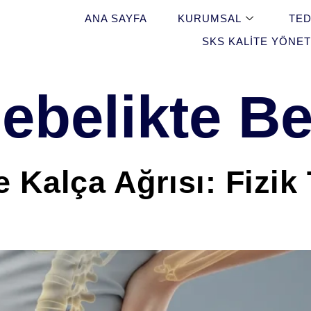
ANA SAYFA
KURUMSAL
TED
SKS KALITE YÖNET
ebelikte Be
e Kalça Ağrısı: Fizik