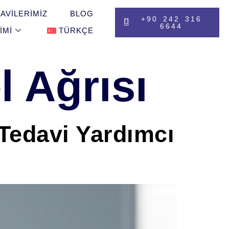
AVILERIMIZ
BLOG
+90 242 316
6644
IMI
TÜRKÇE
l Ağrısı
 Tedavi Yardımcı