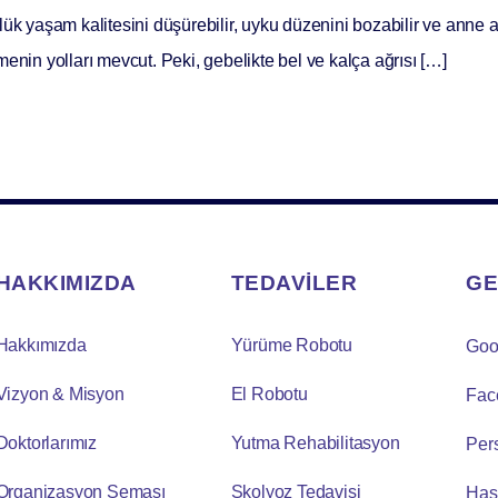
ünlük yaşam kalitesini düşürebilir, uyku düzenini bozabilir ve anne ad
enin yolları mevcut. Peki, gebelikte bel ve kalça ağrısı […]
HAKKIMIZDA
TEDAVİLER
GE
Hakkımızda
Yürüme Robotu
Goo
Vizyon & Misyon
El Robotu
Fac
Doktorlarımız
Yutma Rehabilitasyon
Per
Organizasyon Şeması
Skolyoz Tedavisi
Has