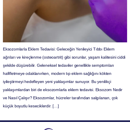
Eksozomlarla Eklem Tedavisi: Geleceğin Yenileyici Tıbbı Eklem
ağrıları ve kireçlenme (osteoartrit) gibi sorunlar, yaşam kalitesini ciddi
şekilde düşürebilir. Geleneksel tedaviler genellikle semptomları
hafifletmeye odaklanırken, modern tıp eklem sağlığını kökten
iyileştirmeyi hedefleyen yeni yaklaşımlar sunuyor. Bu yenilikçi
yaklaşımlardan biri de eksozomlarla eklem tedavisi. Eksozom Nedir
ve Nasıl Çalışır? Eksozomlar, hücreler tarafından salgılanan, çok
küçük boyutlu keseciklerdir. […]