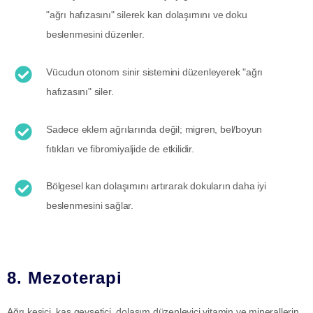
"ağrı hafızasını" silerek kan dolaşımını ve doku
beslenmesini düzenler.
Vücudun otonom sinir sistemini düzenleyerek "ağrı
hafızasını" siler.
Sadece eklem ağrılarında değil; migren, bel/boyun
fıtıkları ve fibromiyaljide de etkilidir.
Bölgesel kan dolaşımını artırarak dokuların daha iyi
beslenmesini sağlar.
8. Mezoterapi
Ağrı kesici, kas gevşetici, dolaşım düzenleyici vitamin ve minerallerin