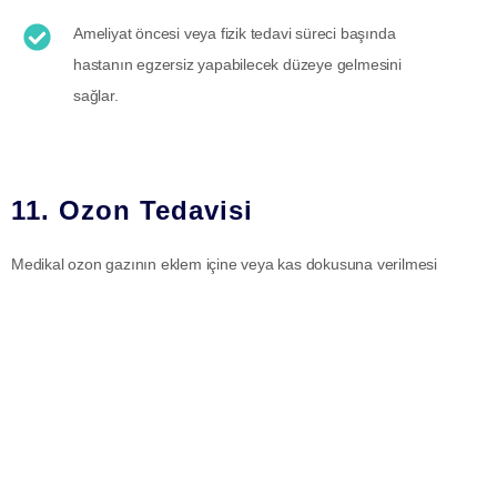
Ameliyat öncesi veya fizik tedavi süreci başında
hastanın egzersiz yapabilecek düzeye gelmesini
sağlar.
11. Ozon Tedavisi
Medikal ozon gazının eklem içine veya kas dokusuna verilmesi
işlemidir. Ozon, dokuların oksijenlenmesini artırarak vücudun kendi
kendini onarma mekanizmalarını aktive eden güçlü bir antioksidan
tetikleyicidir.
Ozon Tedavisinin Sağladığı Avantajlar